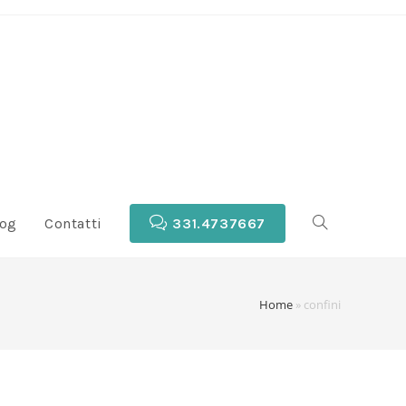
log
Contatti
331.4737667
Home
»
confini